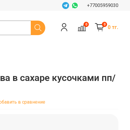
+77005959030
0
0
0 тг.
а в сахаре кусочками пп/
обавить в сравнение