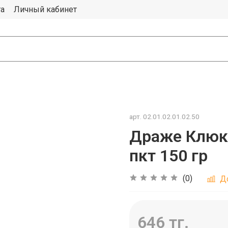
та
Личный кабинет
арт.
02.01.02.01.02.50
Драже Клюкв
пкт 150 гр
(0)
Д
646 тг.