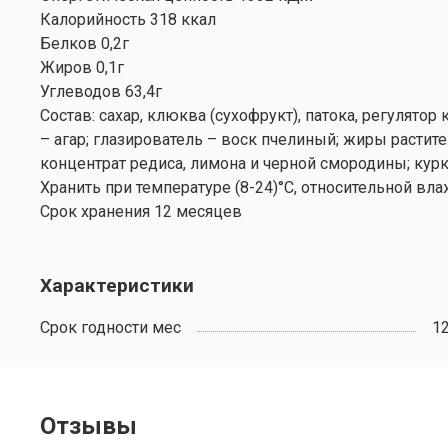
Калорийность 318 ккал
Белков 0,2г
Жиров 0,1г
Углеводов 63,4г
Состав: сахар, клюква (сухофрукт), патока, регулято
– агар; глазирователь – воск пчелиный; жиры растит
концентрат редиса, лимона и черной смородины; кур
Хранить при температуре (8-24)°С, относительной вла
Срок хранения 12 месяцев
Характеристики
Срок годности мес
1
Отзывы