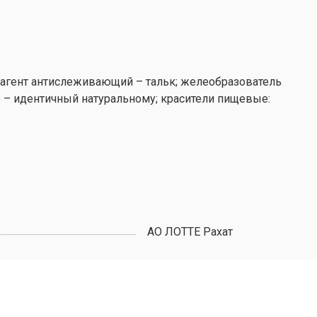
за; агент антислеживающий – тальк; желеобразователь
р – идентичный натуральному; красители пищевые:
АО ЛОТТЕ Рахат