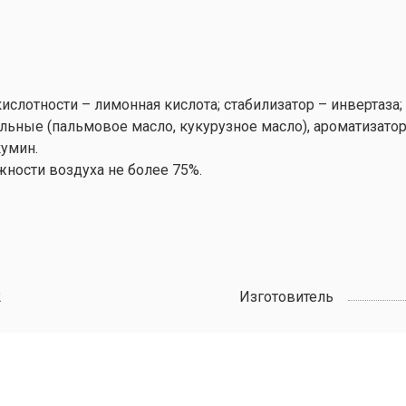
р кислотности – лимонная кислота; стабилизатор – инверта
ельные (пальмовое масло, кукурузное масло), ароматизато
кумин.
жности воздуха не более 75%.
2
Изготовитель