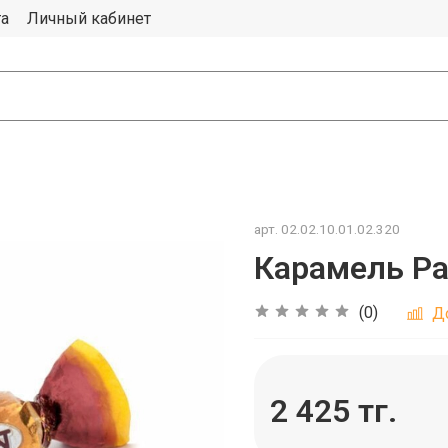
та
Личный кабинет
арт.
02.02.10.01.02.320
Карамель Рах
(0)
Д
2 425 тг.