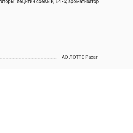
ьгаторы: лецитин соевый, Е476; ароматизатор
АО ЛОТТЕ Рахат