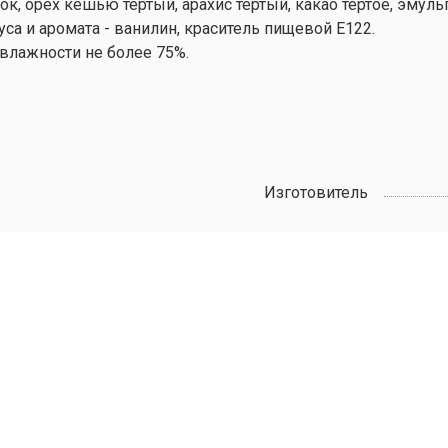
шок, орех кешью тертый, арахис тертый, какао тертое, эмул
са и аромата - ванилин, краситель пищевой Е122.
 влажности не более 75%.
Изготовитель