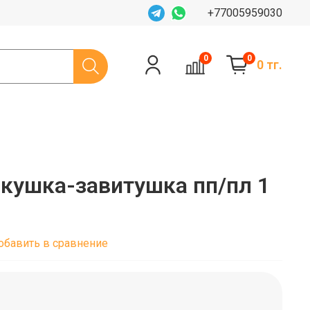
+77005959030
0
0
0 тг.
кушка-завитушка пп/пл 1
обавить в сравнение