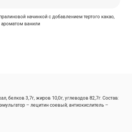
пралиновой начинкой с добавлением тертого какао,
с ароматом ванили
 белков 3,7г, жиров 10,0г, углеводов 82,7г. Состав:
 эмульгатор – лецитин соевый; антиокислитель –