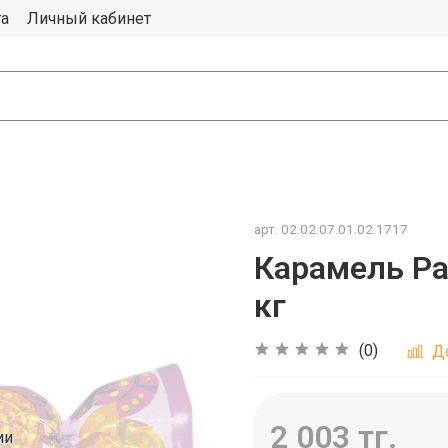
та
Личный кабинет
арт.
02.02.07.01.02.1717
Карамель Ра
кг
(0)
Д
2 003 тг.
ии