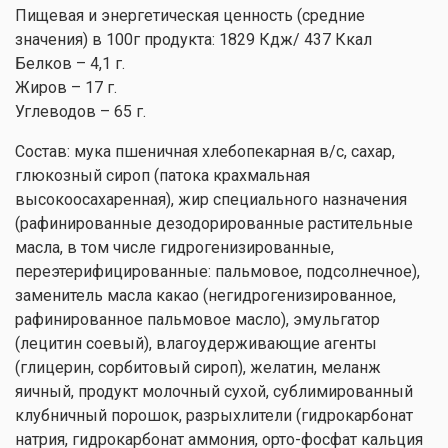
Пищевая и энергетическая ценность (средние
значения) в 100г продукта: 1829 Кдж/ 437 Ккал
Белков – 4,1 г.
Жиров – 17 г.
Углеводов – 65 г.
Состав: мука пшеничная хлебопекарная в/с, сахар,
глюкозный сироп (патока крахмальная
высокоосахаренная), жир специального назначения
(рафинированные дезодорированные растительные
масла, в том числе гидрогенизированные,
переэтерифицированные: пальмовое, подсолнечное),
заменитель масла какао (негидрогенизированное,
рафинированное пальмовое масло), эмульгатор
(лецитин соевый), влагоудерживающие агенты
(глицерин, сорбитовый сироп), желатин, меланж
яичный, продукт молочный сухой, сублимированный
клубничный порошок, разрыхлители (гидрокарбонат
натрия, гидрокарбонат аммония, орто-фосфат кальция