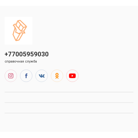
+77005959030
справочная служба