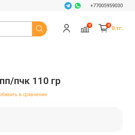
+77005959030
0
0
0 тг.
пп/пчк 110 гр
обавить в сравнение